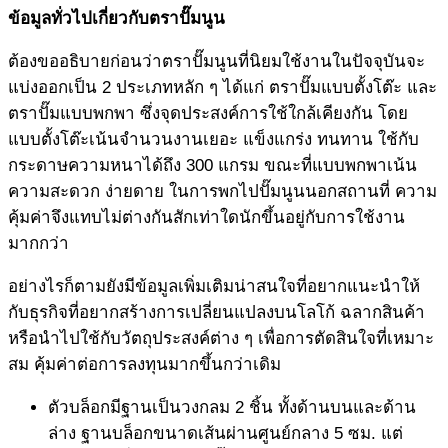
ข้อมูลทั่วไปเกี่ยวกับ
ตราปั๊มนูน
ต้องขออธิบายก่อนว่าตราปั๊มนูนที่นิยมใช้งานในปัจจุบันจะ
แบ่งออกเป็น 2 ประเภทหลัก ๆ ได้แก่ ตราปั๊มแบบตั้งโต๊ะ และ
ตราปั๊มแบบพกพา ซึ่งจุดประสงค์การใช้ใกล้เคียงกัน โดย
แบบตั้งโต๊ะเน้นจำนวนงานเยอะ แข็งแกร่ง ทนทาน ใช้กับ
กระดาษความหนาได้ถึง 300 แกรม ขณะที่แบบพกพาเน้น
ความสะดวก ง่ายดาย ในการพกไปปั๊มนูนนอกสถานที่ ความ
คุ้มค่าจึงแทบไม่ต่างกันสักเท่าใดนักขึ้นอยู่กับการใช้งาน
มากกว่า
อย่างไรก็ตามยังมีข้อมูลเพิ่มเติมน่าสนใจที่อยากแนะนำให้
กับธุรกิจที่อยากสร้างการเปลี่ยนแปลงบนโลโก้ ฉลากสินค้า
หรือนำไปใช้กับวัตถุประสงค์ต่าง ๆ เพื่อการตัดสินใจที่เหมาะ
สม คุ้มค่าต่อการลงทุนมากขึ้นกว่าเดิม
ตัวบล็อกมีฐานเป็นวงกลม 2 ชิ้น ทั้งด้านบนและด้าน
ล่าง ฐานบล็อกขนาดเส้นผ่านศูนย์กลาง 5 ซม. แต่