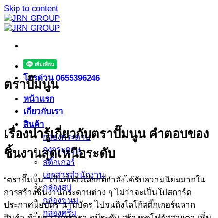
Skip to content
โทรด่วน 0655396246
ตราปั๊มนูน
หน้าแรก
เกี่ยวกับเรา
สินค้า
เรื่องน่ารู้เกี่ยวกับตราปั๊มนูน คำตอบของ
กล่องกระดาษ
ถุงกระดาษ
ชิ้นงานสุดเหนือระดับ
สติ๊กเกอร์
เอกสารสำนักงาน
“ตราปั๊มนูน” เป็นอีกตัวเลือกที่กำลังได้รับความนิยมมากใน
กล่องสบู่
การสร้างชิ้นงานกระดาษต่าง ๆ ไม่ว่าจะเป็นโปสการ์ด
กล่องขนม
ประกาศนียบัตร นามบัตร ไปจนถึงโลโก้สติ๊กเกอร์ฉลาก
กล่องครีม
สินค้า ด้วยความหรูหรา ดูมีระดับ สร้างจุดโฟกัสสายตา เพิ่ม