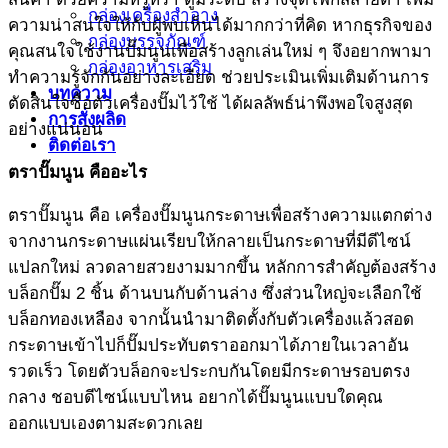
กล่องเครื่องสำอาง
ความน่าสนใจให้กับผู้พบเห็นได้มากกว่าที่คิด หากธุรกิจของ
กล่องบรรจุภัณฑ์
คุณสนใจใช้งานปั๊มนูนเพื่อสร้างลูกเล่นใหม่ ๆ จึงอยากพามา
กล่องอาหารเสริม
ทำความรู้จักกันอย่างละเอียด ช่วยประเมินเพิ่มเติมด้านการ
บทความ
ตัดสินใจซื้อตัวเครื่องปั๊มไว้ใช้ ได้ผลลัพธ์น่าพึงพอใจสูงสุด
การสั่งผลิด
อย่างแน่นอน
ติดต่อเรา
ตราปั๊มนูน
คืออะไร
ตราปั๊มนูน คือ เครื่องปั๊มนูนกระดาษเพื่อสร้างความแตกต่าง
จากงานกระดาษแผ่นเรียบให้กลายเป็นกระดาษที่มีดีไซน์
แปลกใหม่ ลวดลายสวยงามมากขึ้น หลักการสำคัญต้องสร้าง
บล็อกปั๊ม 2 ชิ้น ด้านบนกับด้านล่าง ซึ่งส่วนใหญ่จะเลือกใช้
บล็อกทองเหลือง จากนั้นนำมาติดตั้งกับตัวเครื่องแล้วสอด
กระดาษเข้าไปก็ปั๊มประทับตราออกมาได้ภายในเวลาอัน
รวดเร็ว โดยตัวบล็อกจะประกบกันโดยมีกระดาษรอบตรง
กลาง ชอบดีไซน์แบบไหน อยากได้ปั๊มนูนแบบใดคุณ
ออกแบบเองตามสะดวกเลย