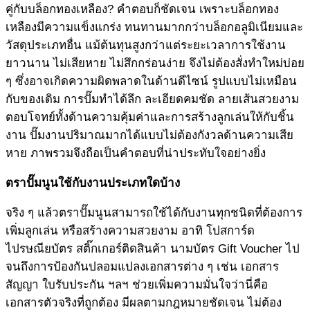
คู่กับบล็อกทองเหลือง? คำตอบก็ชัดเจน เพราะบล็อกทอง
เหลืองมีความแข็งแกร่ง ทนทานมากกว่าบล็อกอลูมิเนียมและ
วัสดุประเภทอื่น แม้ต้นทุนสูงกว่าแต่ระยะเวลาการใช้งาน
ยาวนาน ไม่เสียหาย ไม่สึกกร่อนง่าย จึงไม่ต้องสั่งทำใหม่บ่อย
ๆ ซึ่งอาจเกิดความผิดพลาดในด้านดีไซน์ รูปแบบไม่เหมือน
กับของเดิม การปั๊มทำได้ลึก ละเอียดคมชัด ลายเส้นสวยงาม
ตอบโจทย์ทั้งด้านความคุ้มค่าและการสร้างลูกเล่นให้กับชิ้น
งาน ปั๊มงานปริมาณมากได้แบบไม่ต้องกังวลด้านความเสีย
หาย ภาพรวมจึงถือเป็นคำตอบที่น่าประทับใจอย่างยิ่ง
ตราปั๊มนูน
ใช้กับงานประเภทใดบ้าง
จริง ๆ แล้วตราปั๊มนูนสามารถใช้ได้กับงานทุกชนิดที่ต้องการ
เพิ่มลูกเล่น หรือสร้างความสวยงาม อาทิ โปสการ์ด
ไปรษณียบัตร สติ๊กเกอร์ติดสินค้า นามบัตร Gift Voucher ไป
จนถึงการป้องกันปลอมแปลงเอกสารต่าง ๆ เช่น เอกสาร
สัญญา ใบรับประกัน ฯลฯ ช่วยเพิ่มความมั่นใจว่านี่คือ
เอกสารตัวจริงที่ถูกต้อง มีผลตามกฎหมายชัดเจน ไม่ต้อง