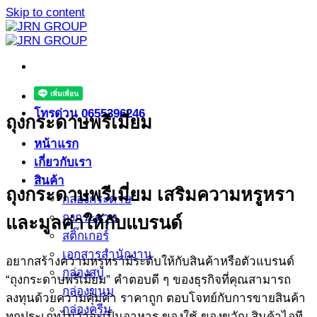
Skip to content
โทรด่วน 0655396246
ถุงกระดาษพรีเมี่ยม
หน้าแรก
เกี่ยวกับเรา
สินค้า
ถุงกระดาษพรีเมี่ยม เสริมความหรูหรา
กล่องกระดาษ
ถุงกระดาษ
และมูลค่าให้กับแบรนด์
สติ๊กเกอร์
เอกสารสำนักงาน
อยากสร้างความหรูหรามีระดับให้กับสินค้าหรือตัวแบรนด์
กล่องสบู่
“ถุงกระดาษพรีเมี่ยม” คำตอบดี ๆ ของธุรกิจที่คุณสามารถ
กล่องขนม
ลงทุนด้วยความคุ้มค่า ราคาถูก ตอบโจทย์กับการขายสินค้า
กล่องครีม
ทุกประเภทไม่ว่าจะเป็นอาหาร ของใช้ ของขวัญ สินค้าไอที