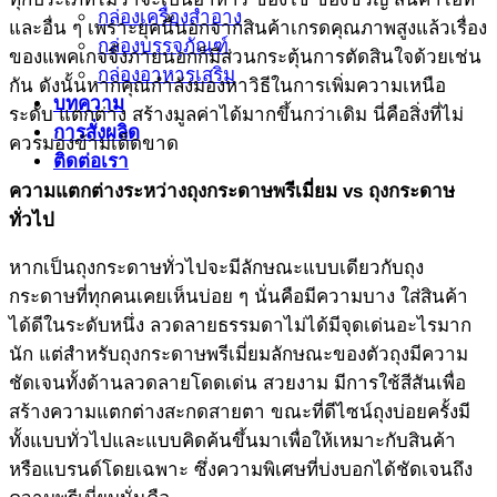
กล่องเครื่องสำอาง
และอื่น ๆ เพราะยุคนี้นอกจากสินค้าเกรดคุณภาพสูงแล้วเรื่อง
กล่องบรรจุภัณฑ์
ของแพคเกจจิ้งภายนอกก็มีส่วนกระตุ้นการตัดสินใจด้วยเช่น
กล่องอาหารเสริม
กัน ดังนั้นหากคุณกำลังมองหาวิธีในการเพิ่มความเหนือ
บทความ
ระดับ แตกต่าง สร้างมูลค่าได้มากขึ้นกว่าเดิม นี่คือสิ่งที่ไม่
การสั่งผลิด
ควรมองข้ามเด็ดขาด
ติดต่อเรา
ความแตกต่างระหว่าง
ถุงกระดาษพรีเมี่ยม
vs
ถุงกระดาษ
ทั่วไป
หากเป็นถุงกระดาษทั่วไปจะมีลักษณะแบบเดียวกับถุง
กระดาษที่ทุกคนเคยเห็นบ่อย ๆ นั่นคือมีความบาง ใส่สินค้า
ได้ดีในระดับหนึ่ง ลวดลายธรรมดาไม่ได้มีจุดเด่นอะไรมาก
นัก แต่สำหรับถุงกระดาษพรีเมี่ยมลักษณะของตัวถุงมีความ
ชัดเจนทั้งด้านลวดลายโดดเด่น สวยงาม มีการใช้สีสันเพื่อ
สร้างความแตกต่างสะกดสายตา ขณะที่ดีไซน์ถุงบ่อยครั้งมี
ทั้งแบบทั่วไปและแบบคิดค้นขึ้นมาเพื่อให้เหมาะกับสินค้า
หรือแบรนด์โดยเฉพาะ ซึ่งความพิเศษที่บ่งบอกได้ชัดเจนถึง