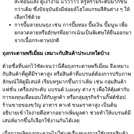
สะท้อนแสง ดูเงางาม แวววาว หรูหรามีระดับมากขึ้น
กว่าเดิม ซึ่งปัจจุบันยังมีฟอยล์โฮโลแกรมสีสันต่าง ๆ ให้
เลือกใช้ด้วย
การปั๊มลายบนถุง เช่น การปั๊มทอง ปั๊มเงิน ปั๊มนูน เพื่อ
ยกลวดลายหรืออักษรที่อยากเน้นเป็นพิเศษให้ยื่นออกมา
จากเนื้อกระดาษปกติ
ถุงกระดาษพรีเมี่ยม
เหมาะกับสินค้าประเภทใดบ้าง
ด้วยชื่อที่บอกไว้ชัดเจนว่านี่คือถุงกระดาษพรีเมี่ยม จึงเหมาะ
กับสินค้าที่ดูดีมีราคาสูง หรือสินค้าที่แบรนด์ต้องการปรับภาพ
ลักษณ์ให้ดูมีเสน่ห์ เรียบหรูมากขึ้นกว่าเดิม เช่น กลุ่มสินค้า
แฟชั่น เครื่องประดับ แบรนด์ Luxury ต่าง ๆ เพื่อให้คุ้มค่ากับ
การลงทุนเพื่อมอบให้กับลูกค้า หรือกลุ่มธุรกิจร้านกิ๊ฟต์ช้อป
ร้านขายของขวัญ อาหาร คาเฟ่ ขนมราคาสูง เป็นต้น
อธิบายเข้าใจง่ายคือหากอยากเพิ่มมูลค่า ช่วยทำให้แบรนด์มี
เสน่ห์มากขึ้นก็เลือกใช้งานกันได้เลย
เมื่อการผลิตถุงกระดาษไม่ใช่แค่เรื่องของการใช้บรรจุสินค้า