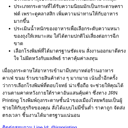
ประเภทกระดาษที่ได้รับความนิยมมักเป็นกระดาษครา
ฟต์ เพราะดูคลาสสิก เพิ่มความน่าทานให้กับอาหาร
มากขึ้น
ประเมินน้ำหนักของอาหารเพื่อเลือกระดับความหนา
ของถุงให้เหมาะสม ใส่ได้ตามปกติไม่เสี่ยงต่อการฉีก
ขาด
เลือกโรงพิมพ์ที่ได้มาตรฐานชัดเจน สั่งงานออกมาดีตรง
ใจ ไม่ผิดหวังกับผลลัพธ์ ราคาคุ้มค่าลงทุน
เมื่อถุงกระดาษใส่อาหารเข้ามามีบทบาทต่อร้านอาหาร
คาเฟ่ ขนม ร้านขายสินค้าต่าง ๆ มากมาย เน้นย้ำอีกครั้ง
ว่าการเลือกโรงพิมพ์ที่ตอบโจทย์ น่าเชื่อถือ จะช่วยให้คุณได้
งานตามคาดหวังภายใต้ราคาอันแสนคุ้มค่า ซึ่งทาง JRN
Printing โรงพิมพ์ถุงกระดาษชั้นนำของเมืองไทยพร้อมเป็นผู้
ช่วยให้กับธุรกิจของคุณ สั่งได้แบบไม่มีขั้นต่ำ ราคาถูก จัดส่ง
ตรงเวลา ชิ้นงานได้มาตรฐานแน่นอน
ติดต่อสอบถาม Line Id: @jrnprinting