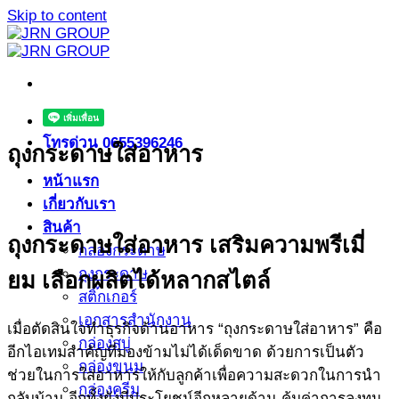
Skip to content
โทรด่วน 0655396246
ถุงกระดาษใส่อาหาร
หน้าแรก
เกี่ยวกับเรา
สินค้า
ถุงกระดาษใส่อาหาร เสริมความพรีเมี่
กล่องกระดาษ
ถุงกระดาษ
ยม เลือกผลิตได้หลากสไตล์
สติ๊กเกอร์
เอกสารสำนักงาน
เมื่อตัดสินใจทำธุรกิจด้านอาหาร “ถุงกระดาษใส่อาหาร” คือ
กล่องสบู่
อีกไอเทมสำคัญที่มองข้ามไม่ได้เด็ดขาด ด้วยการเป็นตัว
กล่องขนม
ช่วยในการใส่อาหารให้กับลูกค้าเพื่อความสะดวกในการนำ
กล่องครีม
กลับบ้าน อีกทั้งยังมีประโยชน์อีกหลายด้าน คุ้มค่าการลงทุน