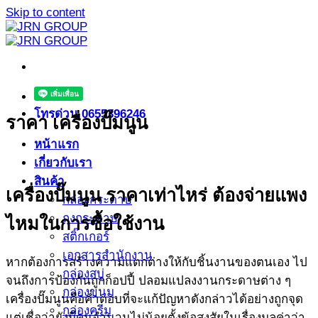
Skip to content
โทรด่วน 0655396246
ราคา เครื่องปั๊มนูน
หน้าแรก
เกี่ยวกับเรา
สินค้า
เครื่องปั๊มนูน ราคาเท่าไหร่ ต้องจ่ายแพง
กล่องกระดาษ
ถุงกระดาษ
ไหมในการซื้อใช้งาน
สติ๊กเกอร์
เอกสารสำนักงาน
หากต้องการสร้างความแตกต่างให้กับชิ้นงานของตนเอง ไป
กล่องสบู่
จนถึงการป้องกันถูกก็อปปี้ ปลอมแปลงงานกระดาษต่าง ๆ
กล่องขนม
เครื่องปั๊มนูนคือคำตอบที่จะแก้ปัญหาดังกล่าวได้อย่างถูกจุด
กล่องครีม
แต่เชื่อว่ายังมีคนจำนวนไม่น้อยตั้งข้อสงสัยในเรื่องมูลค่าว่า