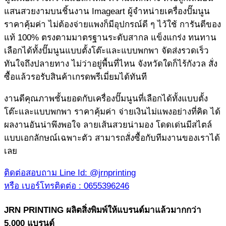
แสนสวยงามบนชิ้นงาน Imageart ผู้จำหน่ายเครื่องปั๊มนูน
ราคาคุ้มค่า ไม่ต้องจ่ายแพงก็มีอุปกรณ์ดี ๆ ไว้ใช้ การันตีของ
แท้ 100% ตรงตามมาตรฐานระดับสากล แข็งแกร่ง ทนทาน
เลือกได้ทั้งปั๊มนูนแบบตั้งโต๊ะและแบบพกพา จัดส่งรวดเร็ว
ทันใจถึงปลายทาง ไม่ว่าอยู่พื้นที่ไหน จังหวัดใดก็ไร้กังวล สั่ง
ซื้อแล้วรอรับสินค้าเกรดพรีเมี่ยมได้ทันที
งานดีคุณภาพชั้นยอดกับเครื่องปั๊มนูนที่เลือกได้ทั้งแบบตั้ง
โต๊ะและแบบพกพา ราคาคุ้มค่า จ่ายเงินไม่แพงอย่างที่คิด ได้
ผลงานอันน่าพึงพอใจ ลายเส้นสวยน่ามอง โดดเด่นมีสไตล์
แบบเอกลักษณ์เฉพาะตัว สามารถสั่งซื้อกับทีมงานของเราได้
เลย
ติดต่อสอบถาม Line Id: @jrnprinting
หรือ เบอร์โทรติดต่อ : 0655396246
JRN PRINTING ผลิตสิ่งพิมพ์ให้แบรนด์มาแล้วมากกว่า
5,000 แบรนด์