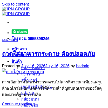
Skip to content
โทรด่วน 0655396246
กล่องกระดาษ
หน้าแรก
ถาดใส่อาหารกระดาษ ต้องปลอดภัย
เกี่ยวกับเรา
สินค้า
Posted on
July 16, 2026
July 16, 2026
by
badmin
กล่องกระดาษ
ถุงกระดาษ
สติ๊กเกอร์
การเลือกถาดใส่อาหารกระดาษไม่ควรพิจารณาเพียงแค่รูป
เอกสารสำนักงาน
ลักษณ์ภายนอก แต่ควรให้ความสำคัญกับคุณภาพของวัสดุ
กล่องสบู่
และมาตรฐานการผลิต
กล่องขนม
Continue reading
→
กล่องครีม