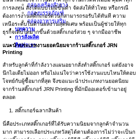
กล่องเครื่องสำอาง
การลงทุน สั่งได้แบบไม่มีขั้นต่ำ จัดส่งให้ทั่วไทย หรือกรณี
กล่องบรรจุภัณฑ์
ต้องการงานสติ๊กเกอร์ด่วนก็สามารถรอรับได้ทันที ความ
กล่องอาหารเสริม
เหนือระดับในด้านผลงานสุดพิเศษ พร้อมเป็นผู้ช่วยให้ทุก
บทความ
ธุรกิจเติบโตมากขึ้นด้วยสติ๊กเกอร์สวย ๆ จากมืออาชีพ
การสั่งผลิด
ติดต่อเรา
แนะนำประเภทงานยอดนิยมจาก
ร้านสติ๊กเกอร์
JRN
Printing
สำหรับลูกค้าที่กำลังวางแผนอยากสั่งทำสติ๊กเกอร์ แต่ยังอาจ
นึกไอเดียไม่ออก หรือไม่แน่ใจว่าควรใช้งานแบบไหนให้ตอบ
โจทย์กับผู้ซื้อมากที่สุด จึงขอแนะนำประเภทงานยอดนิยม
จากร้านสติ๊กเกอร์ JRN Printing ที่มักมีออเดอร์เข้ามาอยู่
ตลอด
สติ๊กเกอร์ฉลากสินค้า
นี่คือประเภทสติ๊กเกอร์ที่ได้รับความนิยมจากลูกค้าจำนวน
มาก สามารถเลือกประเภทวัสดุได้ตามต้องการไม่ว่าจะเป็นก