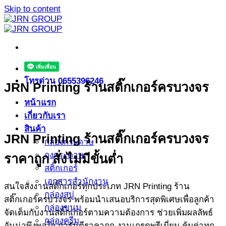
Skip to content
โทรด่วน 0655396246
JRN Printing ร้านสติ๊กเกอร์ครบวงจร
หน้าแรก
เกี่ยวกับเรา
สินค้า
JRN Printing ร้านสติ๊กเกอร์ครบวงจร
กล่องกระดาษ
ถุงกระดาษ
ราคาถูก สั่งไม่มีขั้นต่ำ
สติ๊กเกอร์
เอกสารสำนักงาน
สนใจสั่งงานสติ๊กเกอร์ทุกประเภท JRN Printing ร้าน
กล่องสบู่
สติ๊กเกอร์ครบวงจร พร้อมนำเสนอบริการสุดพิเศษเพื่อลูกค้า
กล่องขนม
จัดเต็มกับงานสติ๊กเกอร์ตามความต้องการ ช่วยเพิ่มผลลัพธ์
กล่องครีม
อันน่าพึงพอใจ การันตีราคาถูก งานเกรดพรีเมี่ยม คุ้มค่าทุก