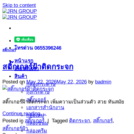
Skip to content
โทรด่วน 0655396246
สติ๊กเกอร์
หน้าแรก
สติ๊กเกอร์ฝ้าติดกระจก
เกี่ยวกับเรา
สินค้า
Posted on
May 22, 2026
May 22, 2026
by
badmin
กล่องกระดาษ
ถุงกระดาษ
สติ๊กเกอร์
สติ๊กเกอร์ฝ้าติดกระจก เพิ่มความเป็นส่วนตัว สวย ทันสมัย
เอกสารสำนักงาน
Continue reading
→
กล่องสบู่
Posted in
สติ๊กเกอร์
|
Tagged
ติดกระจก
,
สติ๊กเกอร์
,
กล่องขนม
สติ๊กเกอร์ฝ้า
กล่องครีม