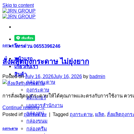
Skip to content
โทรด่วน 0655396246
ถุงกระดาษ
หน้าแรก
สั่งผลิตถุงกระดาษ ไม่ยุ่งยาก
เกี่ยวกับเรา
สินค้า
Posted on
July 16, 2026
July 16, 2026
by
badmin
กล่องกระดาษ
ถุงกระดาษ
การสั่งผลิตถุงกระดาษให้ได้คุณภาพและตรงกับการใช้งาน ควรเร
สติ๊กเกอร์
เอกสารสำนักงาน
Continue reading
→
กล่องสบู่
Posted in
ถุงกระดาษ
|
Tagged
ถุงกระดาษ
,
ผลิต
,
สั่งผลิตถุงก
กล่องขนม
กล่องครีม
ถุงกระดาษ