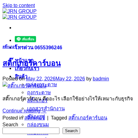
Skip to content
โทรด่วน 0655396246
สติ๊กเกอร์
หน้าแรก
สติ๊กเกอร์คาร์บอน
เกี่ยวกับเรา
สินค้า
Posted on
May 22, 2026
May 22, 2026
by
badmin
กล่องกระดาษ
ถุงกระดาษ
สติ๊กเกอร์คาร์บอน คืออะไร เลือกใช้อย่างไรให้เหมาะกับธุรกิจ
สติ๊กเกอร์
เอกสารสำนักงาน
Continue reading
→
กล่องสบู่
Posted in
สติ๊กเกอร์
|
Tagged
สติ๊กเกอร์คาร์บอน
Search
กล่องขนม
Search
กล่องครีม