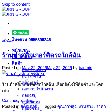
Skip to content
โทรด่วน 0655396246
สติ๊กเกอร์
หน้าแรก
ร้านทำสติ๊กเกอร์ติดรถใกล้ฉัน
เกี่ยวกับเรา
สินค้า
Posted on
May 22, 2026
May 22, 2026
by
badmin
กล่องกระดาษ
ถุงกระดาษ
สติ๊กเกอร์
ร้านทำสติ๊กเกอร์ติดรถใกล้ฉัน เลือกยังไงให้คุ้มค่าและโดด
เอกสารสำนักงาน
เด่น
กล่องสบู่
Continue reading
→
กล่องขนม
Posted in
สติ๊กเกอร์
|
Tagged
คุณภาพสูง
,
งานสวย
,
ราคา
กล่องครีม