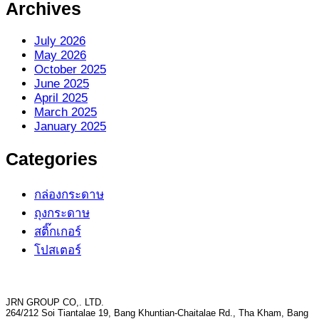
Archives
July 2026
May 2026
October 2025
June 2025
April 2025
March 2025
January 2025
Categories
กล่องกระดาษ
ถุงกระดาษ
สติ๊กเกอร์
โปสเตอร์
JRN GROUP CO,. LTD.
264/212 Soi Tiantalae 19, Bang Khuntian-Chaitalae Rd., Tha Kham, Bang