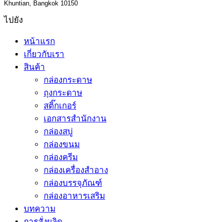
Khuntian, Bangkok 10150
ไปยัง
หน้าแรก
เกี่ยวกับเรา
สินค้า
กล่องกระดาษ
ถุงกระดาษ
สติ๊กเกอร์
เอกสารสำนักงาน
กล่องสบู่
กล่องขนม
กล่องครีม
กล่องเครื่องสำอาง
กล่องบรรจุภัณฑ์
กล่องอาหารเสริม
บทความ
การสั่งผลิด