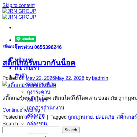
Skip to content
โทรด่วน 0655396246
สติ๊กเกอร์
หน้าแรก
สติ๊กเกอร์หมวกกันน็อค
เกี่ยวกับเรา
สินค้า
Posted on
May 22, 2026
May 22, 2026
by
badmin
กล่องกระดาษ
ถุงกระดาษ
สติ๊กเกอร์หมวกกันน็อค เพิ่มสไตล์ให้โดดเด่น ปลอดภัย ถูกกฎห
สติ๊กเกอร์
เอกสารสำนักงาน
Continue reading
→
กล่องสบู่
Posted in
สติ๊กเกอร์
|
Tagged
ถูกกฎหมาย
,
ปลอดภัย
,
สติ๊กเกอร์
Search
กล่องขนม
Search
กล่องครีม