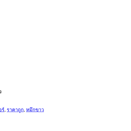
จ
อร์
,
ราคาถูก
,
หมึกขาว