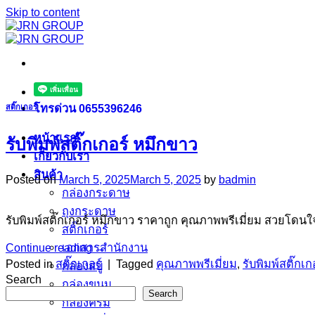
Skip to content
โทรด่วน 0655396246
สติ๊กเกอร์
หน้าแรก
รับพิมพ์สติ๊กเกอร์ หมึกขาว
เกี่ยวกับเรา
สินค้า
Posted on
March 5, 2025
March 5, 2025
by
badmin
กล่องกระดาษ
ถุงกระดาษ
รับพิมพ์สติ๊กเกอร์ หมึกขาว ราคาถูก คุณภาพพรีเมี่ยม สวยโดนใ
สติ๊กเกอร์
Continue reading
→
เอกสารสำนักงาน
Posted in
สติ๊กเกอร์
|
Tagged
คุณภาพพรีเมี่ยม
,
รับพิมพ์สติ๊กเก
กล่องสบู่
Search
กล่องขนม
Search
กล่องครีม