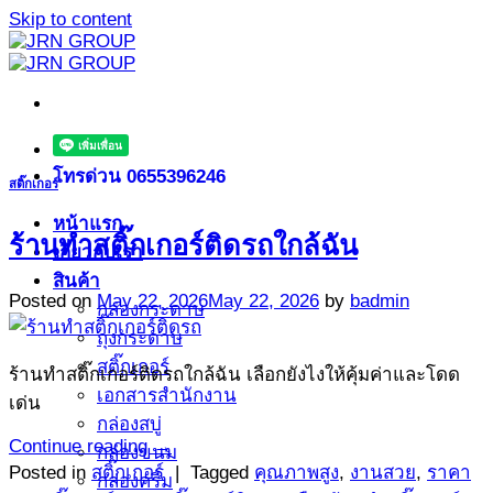
Skip to content
โทรด่วน 0655396246
สติ๊กเกอร์
หน้าแรก
ร้านทำสติ๊กเกอร์ติดรถใกล้ฉัน
เกี่ยวกับเรา
สินค้า
Posted on
May 22, 2026
May 22, 2026
by
badmin
กล่องกระดาษ
ถุงกระดาษ
สติ๊กเกอร์
ร้านทำสติ๊กเกอร์ติดรถใกล้ฉัน เลือกยังไงให้คุ้มค่าและโดด
เอกสารสำนักงาน
เด่น
กล่องสบู่
Continue reading
→
กล่องขนม
Posted in
สติ๊กเกอร์
|
Tagged
คุณภาพสูง
,
งานสวย
,
ราคา
กล่องครีม