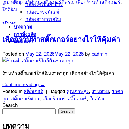
ถูก
,
สติ๊กเกอร์ด่วน
,
สติ๊กเกอร์ติดรถ
,
เลือกร้านทำสติ๊กเกอร์
,
กล่องเครื่องสำอาง
ใกล้ฉัน
กล่องบรรจุภัณฑ์
กล่องอาหารเสริม
สติ๊กเกอร์
บทความ
การสั่งผลิด
เลือกร้านทำสติ๊กเกอร์อย่างไรให้คุ้มค่า
ติดต่อเรา
Posted on
May 22, 2026
May 22, 2026
by
badmin
ร้านทำสติ๊กเกอร์ใกล้ฉันราคาถูก เลือกอย่างไรให้คุ้มค่า
Continue reading
→
Posted in
สติ๊กเกอร์
|
Tagged
คุณภาพสูง
,
งานสวย
,
ราคา
ถูก
,
สติ๊กเกอร์ด่วน
,
เลือกร้านทำสติ๊กเกอร์
,
ใกล้ฉัน
Search
Search
บทความ