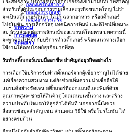
ประสิทธิภาพ บริการรับทำสติ๊กเกอร์จึงเข้ามามีบทบาทสำคัญ
กล่องเครื่องสำอาง
สำหรับทั้งผู้ประกอบการรายเล็กและธุรกิจขนาดใหญ่ ไม่ว่า
กล่องบรรจุภัณฑ์
จะเป็นสติ๊กเกอร์สินค้า โลโก้ ฉลากอาหาร หรือสติ๊กเกอร์
กล่องอาหารเสริม
โปรโมชัน การเลือกวัสดุ เทคนิคการพิมพ์ และดีไซน์ที่เหมาะ
บทความ
สม ล้วนส่งผลต่อภาพลักษณ์ของแบรนด์โดยตรง บทความนี้
การสั่งผลิด
จะพาคุณไปรู้จักกับบริการทำสติ๊กเกอร์ พร้อมแนวทางเลือก
ติดต่อเรา
ใช้งานให้ตอบโจทย์ธุรกิจมากที่สุด
รับทำสติ๊กเกอร์
แบบมืออาชีพ สำคัญต่อธุรกิจอย่างไร
การเลือกใช้บริการรับทำสติ๊กเกอร์จากผู้เชี่ยวชาญไม่ได้ช่วย
แค่เรื่องความสวยงาม แต่ยังช่วยเพิ่มความน่าเชื่อถือให้
แบรนด์อย่างชัดเจน สติ๊กเกอร์ที่ออกแบบดีและพิมพ์ด้วย
คุณภาพสูงจะช่วยให้สินค้าดูโดดเด่นบนชั้นวาง และสร้าง
ความประทับใจแรกให้ลูกค้าได้ทันที นอกจากนี้ยังช่วย
สื่อสารข้อมูลสำคัญ เช่น ส่วนผสม วิธีใช้ หรือโปรโมชั่น ได้
อย่างครบถ้วน
อีกหนึ่งปัจจัยสำคัญคือ “วัสดุ” เช่น สติ๊กเกอร์กระดาษ