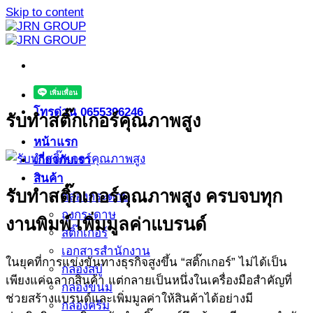
Skip to content
โทรด่วน 0655396246
รับทำสติ๊กเกอร์คุณภาพสูง
หน้าแรก
เกี่ยวกับเรา
สินค้า
รับทำสติ๊กเกอร์คุณภาพสูง ครบจบทุก
กล่องกระดาษ
ถุงกระดาษ
งานพิมพ์ เพิ่มมูลค่าแบรนด์
สติ๊กเกอร์
เอกสารสำนักงาน
ในยุคที่การแข่งขันทางธุรกิจสูงขึ้น “สติ๊กเกอร์” ไม่ได้เป็น
กล่องสบู่
เพียงแค่ฉลากสินค้า แต่กลายเป็นหนึ่งในเครื่องมือสำคัญที่
กล่องขนม
ช่วยสร้างแบรนด์และเพิ่มมูลค่าให้สินค้าได้อย่างมี
กล่องครีม